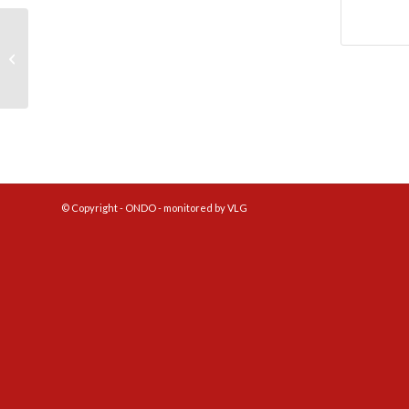
Wijziging Mifano 1 – Ondo 1
© Copyright - ONDO - monitored by VLG