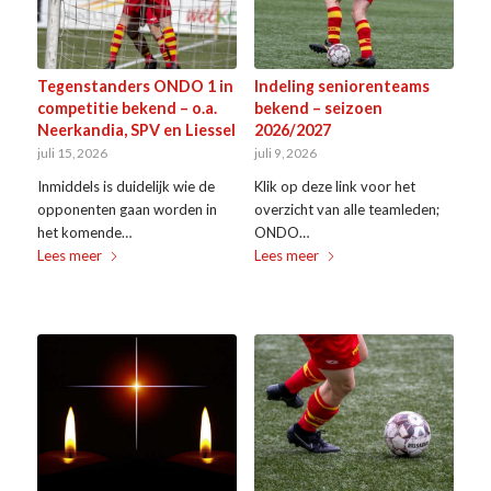
Tegenstanders ONDO 1 in
Indeling seniorenteams
competitie bekend – o.a.
bekend – seizoen
Neerkandia, SPV en Liessel
2026/2027
juli 15, 2026
juli 9, 2026
Inmiddels is duidelijk wie de
Klik op deze link voor het
opponenten gaan worden in
overzicht van alle teamleden;
het komende…
ONDO…
Lees meer
Lees meer