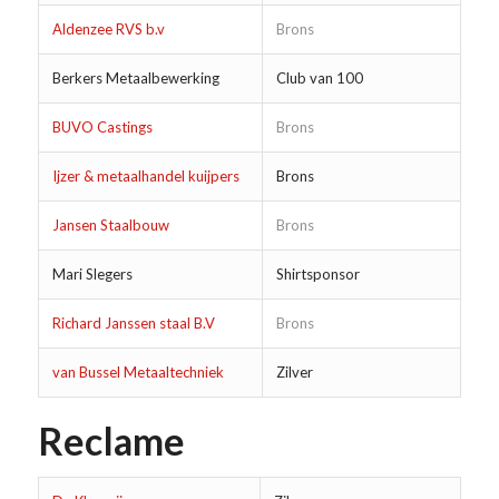
Aldenzee RVS b.v
Brons
Berkers Metaalbewerking
Club van 100
BUVO Castings
Brons
Ijzer & metaalhandel kuijpers
Brons
Jansen Staalbouw
Brons
Mari Slegers
Shirtsponsor
Richard Janssen staal B.V
Brons
van Bussel Metaaltechniek
Zilver
Reclame