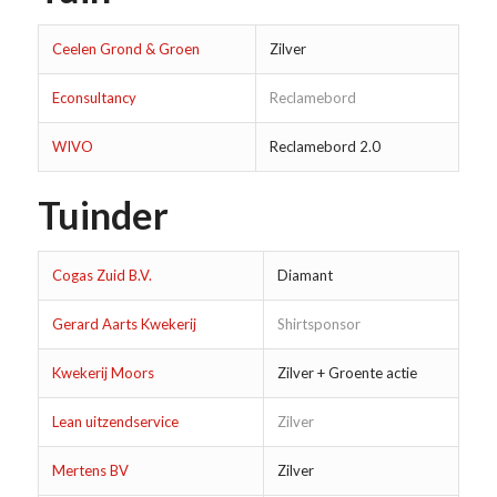
Ceelen Grond & Groen
Zilver
Econsultancy
Reclamebord
WIVO
Reclamebord 2.0
Tuinder
Cogas Zuid B.V.
Diamant
Gerard Aarts Kwekerij
Shirtsponsor
Kwekerij Moors
Zilver + Groente actie
Lean uitzendservice
Zilver
Mertens BV
Zilver