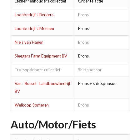
Leghennenhouders collectief
Groente actie
Loonbedrijf J.Berkers
Brons
Loonbedrijf J.Mennen
Brons
Niels van Hagen
Brons
Sleegers Farm Equipment BV
Brons
Trotsopdeboer collectief
Shirtsponsor
Van Bussel Landbouwbedrijf
Brons + shirtsponsor
BV
Welkoop Someren
Brons
Auto/Motor/Fiets