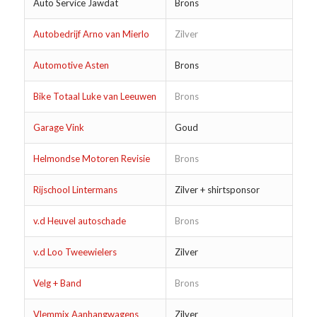
Auto Service Jawdat
Brons
Autobedrijf Arno van Mierlo
Zilver
Automotive Asten
Brons
Bike Totaal Luke van Leeuwen
Brons
Garage Vink
Goud
Helmondse Motoren Revisie
Brons
Rijschool Lintermans
Zilver + shirtsponsor
v.d Heuvel autoschade
Brons
v.d Loo Tweewielers
Zilver
Velg + Band
Brons
Vlemmix Aanhangwagens
Zilver