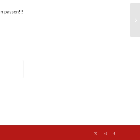
n passen!!!
ON