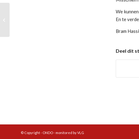
We kunnen 
En te verde
ONDO E1 – Rood Wit E3
Bram Hassi
Deel dit s
© Copyright - ONDO - monitored by VLG