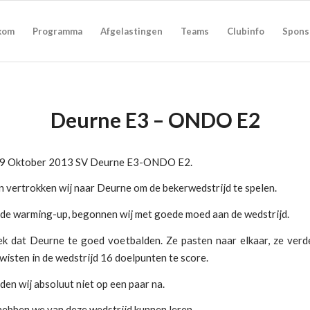
kom
Programma
Afgelastingen
Teams
Clubinfo
Spons
Deurne E3 – ONDO E2
19 Oktober 2013 SV Deurne E3-ONDO E2.
n vertrokken wij naar Deurne om de bekerwedstrijd te spelen.
de warming-up, begonnen wij met goede moed aan de wedstrijd.
eek dat Deurne te goed voetbalden. Ze pasten naar elkaar, ze verd
wisten in de wedstrijd 16 doelpunten te score.
eden wij absoluut niet op een paar na.
hebben we van deze wedstrijd kunnen leren.