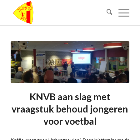
KNVB aan slag met
vraagstuk behoud jongeren
voor voetbal
Koffie, maar geen Limburgse vlaai. Desalniettemin was de