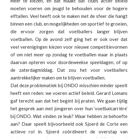
meer te kiezen, en dat maakt dat clubs actief beleid
moeten voeren om jeugd te behouden voor de hogere
elftallen. Veel heeft ook te maken met de sfeer die hangt
binnen een club, en mogelijkheden om sportief te groeien,
die ervoor zorgen dat voetballers langer blijven
voetballen. Op de avond zelf ging het er ook over dat
veel verenigingen kiezen voor nieuwe competitievormen
of om niet meer op zondag te voetballen maar in plaats
daarvan opteren voor doordeweekse speeldagen, of op
de zaterdagmiddag. Dat zou het voor voetballers
aantrekkelijker maken om te blijven voetballen.
Dat deze problematiek bij ONDO misschien minder speelt
heeft een reden: we voeren actief beleid. Gerard Lomans
gaf terecht aan dat het begint bij praten. We gaan tijdig
het gesprek aan met jongeren over hun ‘voetbalcarrière’
bij ONDO. Wat vinden ze leuk? Waar hebben ze behoefte
aan? Daar speelt bijvoorbeeld ook Sjoerd de Corte een
actieve rol in. Sjoerd coördineert de overstap van