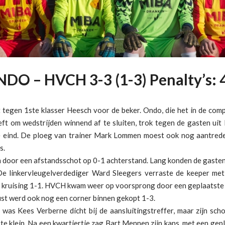
DO – HVCH 3-3 (1-3) Penalty’s: 
 tegen 1ste klasser Heesch voor de beker. Ondo, die het in de comp
eft om wedstrijden winnend af te sluiten, trok tegen de gasten ui
e eind. De ploeg van trainer Mark Lommen moest ook nog aantred
s.
door een afstandsschot op 0-1 achterstand. Lang konden de gasten 
De linkervleugelverdediger Ward Sleegers verraste de keeper me
de kruising 1-1. HVCH kwam weer op voorsprong door een geplaatste 
ust werd ook nog een corner binnen gekopt 1-3.
 was Kees Verberne dicht bij de aansluitingstreffer, maar zijn sch
te klein. Na een kwartiertje zag Bart Mennen zijn kans, met een gep