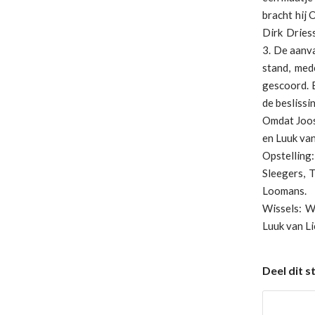
bracht hij 
Dirk Dries
3. De aanv
stand, med
gescoord. 
de besliss
Omdat Joos
en Luuk van
Opstelling
Sleegers, 
Loomans.
Wissels: W
Luuk van Li
Deel dit s