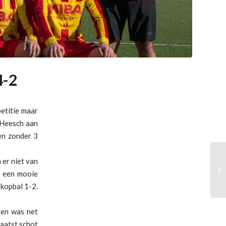
4-2
etitie maar
t Heesch aan
en zonder 3
er niet van
In
t een mooie
kopbal 1-2.
oen was net
laatst schot