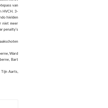
eptepass van
an HVCH. 3-
ndo hielden
r niet meer
r penalty’s
raakschoten
berne, Ward
berne, Bart
Tijn Aarts,