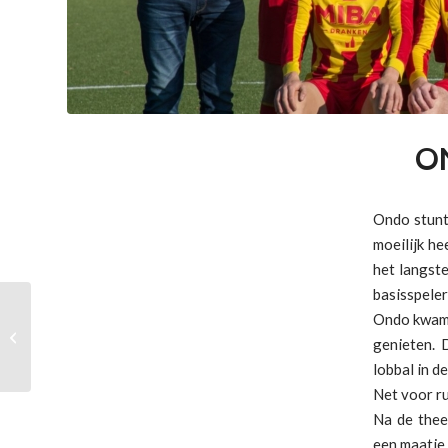
ON
Ondo stunt
moeilijk he
het langst
basisspeler
ONDO
Ondo kwam 
Nieuwjaarsreceptie op
genieten. 
5 januari
lobbal in 
Net voor r
Na de thee
een maatje 