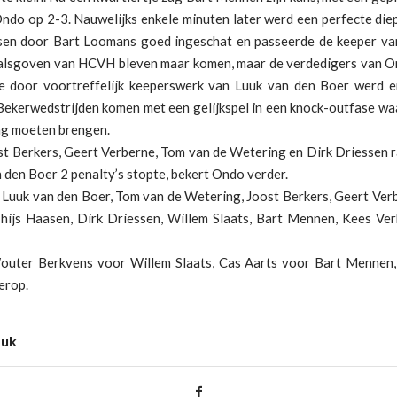
Ondo op 2-3. Nauwelijks enkele minuten later werd een perfecte di
sen door Bart Loomans goed ingeschat en passeerde de keeper v
alsgoven van HCVH bleven maar komen, maar de verdedigers van O
e door voortreffelijk keeperswerk van Luuk van den Boer werd e
Bekerwedstrijden komen met een gelijkspel in een knock-outfase waa
ing moeten brengen.
t Berkers, Geert Verberne, Tom van de Wetering en Dirk Driessen 
 den Boer 2 penalty’s stopte, bekert Ondo verder.
: Luuk van den Boer, Tom van de Wetering, Joost Berkers, Geert Ver
Thijs Haasen, Dirk Driessen, Willem Slaats, Bart Mennen, Kees Ver
outer Berkvens voor Willem Slaats, Cas Aarts voor Bart Mennen, 
erop.
tuk