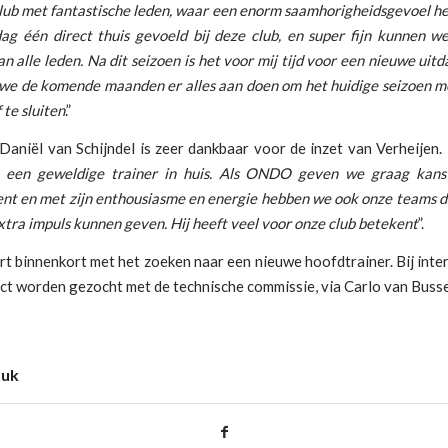
lub met fantastische leden, waar een enorm saamhorigheidsgevoel he
dag
één direct thuis gevoeld bij deze club, en super fijn kunnen w
n alle leden. Na dit seizoen is het voor mij tijd voor een nieuwe uit
 we de komende maanden er alles aan doen om het huidige seizoen m
 te sluiten
.”
Daniël van Schijndel is zeer dankbaar voor de inzet van Verheijen. 
 een geweldige trainer in huis. Als ONDO geven we graag kans
ent en met zijn enthousiasme en energie hebben we ook onze teams 
xtra impuls kunnen geven. Hij heeft veel voor onze club betekent
”.
rt binnenkort met het zoeken naar een nieuwe hoofdtrainer. Bij inte
act worden gezocht met de technische commissie, via Carlo van Buss
tuk