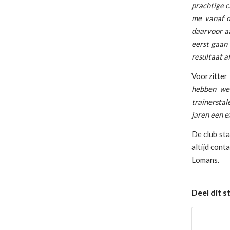
prachtige c
me vanaf 
daarvoor aa
eerst gaan
resultaat af
Voorzitter 
hebben we
trainerstal
jaren een e
De club sta
altijd cont
Lomans.
Deel dit s