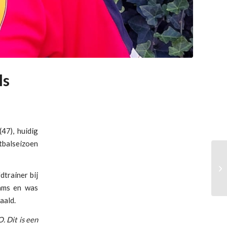
ls
47), huidig
tbalseizoen
trainer bij
eams en was
aald.
. Dit is een