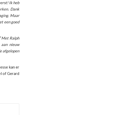
erst! Ik heb
erken. Dank
daging. Maar
et een goed
“
Met Ralph
 aan nieuw
de afgelopen
resse kan er
el of Gerard