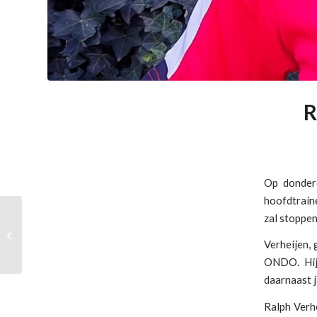
R
Op donderd
hoofdtrain
Draag bij aan Serious
zal stoppen
Request – ONDO zet
zich in voor Spieren
Verheijen,
voor sp...
ONDO. Hij 
daarnaast j
Ralph Verhe