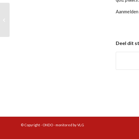
Aanmelden v
Cupfighters Ondo 3 stranden in de
finale
Deel dit s
© Copyright - ONDO - monitored by VLG