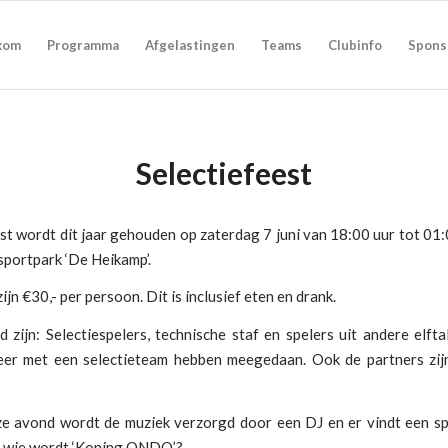
kom
Programma
Afgelastingen
Teams
Clubinfo
Spons
Selectiefeest
st wordt dit jaar gehouden op zaterdag 7 juni van 18:00 uur tot 01:
sportpark ‘De Heikamp’.
ijn €30,- per persoon. Dit is inclusief eten en drank.
 zijn: Selectiespelers, technische staf en spelers uit andere elfta
eer met een selectieteam hebben meegedaan. Ook de partners zij
ze avond wordt de muziek verzorgd door een DJ en er vindt een sp
s: wie wordt ‘Koning ONDO’?