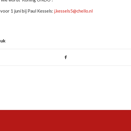
oor 1 juni bij Paul Kessels:
j.kessels5@chello.nl
tuk