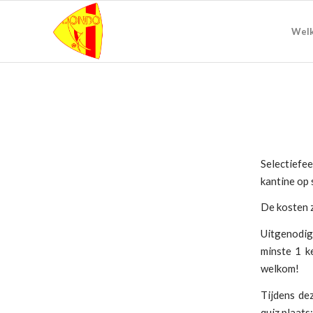
Wel
Selectiefee
kantine op 
De kosten z
Uitgenodigd
minste 1 k
welkom!
Tijdens de
quiz plaat