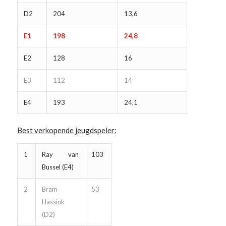
D2
204
13,6
E1
198
24,8
E2
128
16
E3
112
14
E4
193
24,1
Best verkopende jeugdspeler:
1
Ray van
103
Bussel (E4)
2
Bram
53
Hassink
(D2)