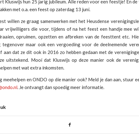
rt Kluswijs hun 25 jarig jubileum. Alle reden voor een feestje! En de
akken met o.a. een feest op zaterdag 13 juni.
eest willen ze graag samenwerken met het Heusdense verenigingslev
r vrijwilligers die voor, tijdens of na het feest een handje mee wi
draaien, opruimen, opzetten en afbreken van de feesttent etc. Hie
 tegenover maar ook een vergoeding voor de deelnemende veren
af aan dat ze dit ook in 2016 zo hebben gedaan met de vereniging
 ze uitstekend. Mooi dat Kluswijs op deze manier ook de vereni
helpen met wat extra inkomsten.
ag meehelpen en ONDO op die manier ook? Meld je dan aan, stuur ee
@ondo.nl
. Je ontvangt dan spoedig meer informatie.
tuk