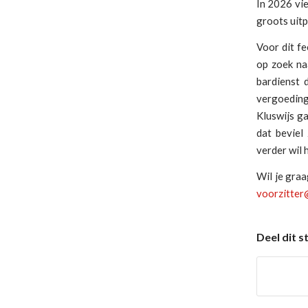
In 2026 vie
groots uitp
Voor dit f
op zoek naa
bardienst 
vergoeding
Kluswijs g
dat beviel
verder wil 
Wil je gra
voorzitter
Deel dit s