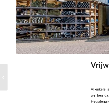
Vrijw
Uitnodiging
nieuwjaarsreceptie – 4
januari 2026
Al enkele j
we hen da
Heusdenaren