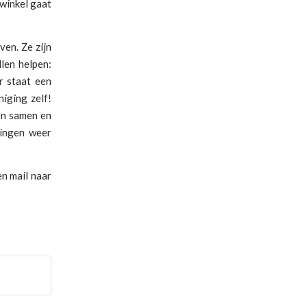
 winkel gaat
en. Ze zijn
llen helpen:
r staat een
iging zelf!
en samen en
gingen weer
n mail naar