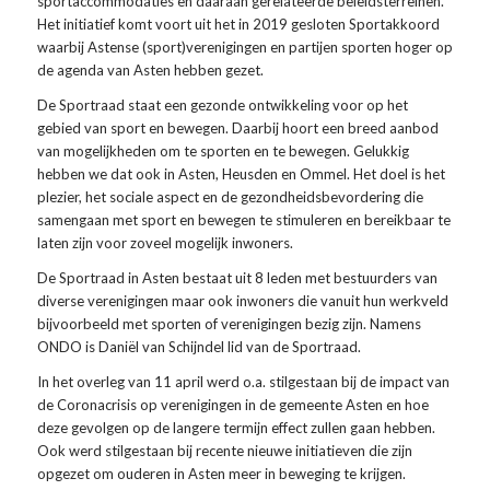
sportaccommodaties en daaraan gerelateerde beleidsterreinen.
Het initiatief komt voort uit het in 2019 gesloten Sportakkoord
waarbij Astense (sport)verenigingen en partijen sporten hoger op
de agenda van Asten hebben gezet.
De Sportraad staat een gezonde ontwikkeling voor op het
gebied van sport en bewegen. Daarbij hoort een breed aanbod
van mogelijkheden om te sporten en te bewegen. Gelukkig
hebben we dat ook in Asten, Heusden en Ommel. Het doel is het
plezier, het sociale aspect en de gezondheidsbevordering die
samengaan met sport en bewegen te stimuleren en bereikbaar te
laten zijn voor zoveel mogelijk inwoners.
De Sportraad in Asten bestaat uit 8 leden met bestuurders van
diverse verenigingen maar ook inwoners die vanuit hun werkveld
bijvoorbeeld met sporten of verenigingen bezig zijn. Namens
ONDO is Daniël van Schijndel lid van de Sportraad.
In het overleg van 11 april werd o.a. stilgestaan bij de impact van
de Coronacrisis op verenigingen in de gemeente Asten en hoe
deze gevolgen op de langere termijn effect zullen gaan hebben.
Ook werd stilgestaan bij recente nieuwe initiatieven die zijn
opgezet om ouderen in Asten meer in beweging te krijgen.