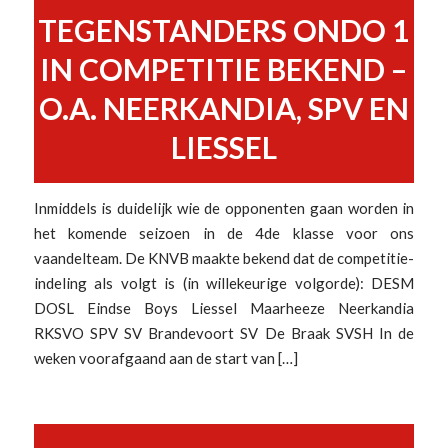
TEGENSTANDERS ONDO 1
IN COMPETITIE BEKEND –
O.A. NEERKANDIA, SPV EN
LIESSEL
Inmiddels is duidelijk wie de opponenten gaan worden in
het komende seizoen in de 4de klasse voor ons
vaandelteam. De KNVB maakte bekend dat de competitie-
indeling als volgt is (in willekeurige volgorde): DESM
DOSL Eindse Boys Liessel Maarheeze Neerkandia
RKSVO SPV SV Brandevoort SV De Braak SVSH In de
weken voorafgaand aan de start van […]