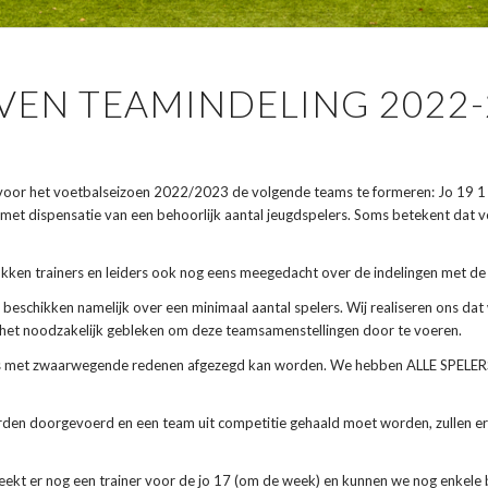
VEN TEAMINDELING 2022-
 voor het voetbalseizoen 2022/2023 de volgende teams te formeren: Jo 19 1 en
jk met dispensatie van een behoorlijk aantal jeugdspelers. Soms betekent dat
etrokken trainers en leiders ook nog eens meegedacht over de indelingen met d
ms beschikken namelijk over een minimaal aantal spelers. Wij realiseren ons
is het noodzakelijk gebleken om deze teamsamenstellingen door te voeren.
chts met zwaarwegende redenen afgezegd kan worden. We hebben ALLE SPEL
den doorgevoerd en een team uit competitie gehaald moet worden, zullen er w
reekt er nog een trainer voor de jo 17 (om de week) en kunnen we nog enkele