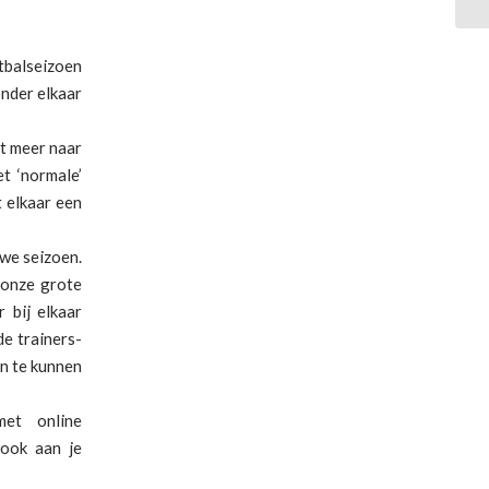
tbalseizoen
nder elkaar
et meer naar
t ‘normale’
t elkaar een
we seizoen.
 onze grote
 bij elkaar
e trainers-
en te kunnen
et online
 ook aan je