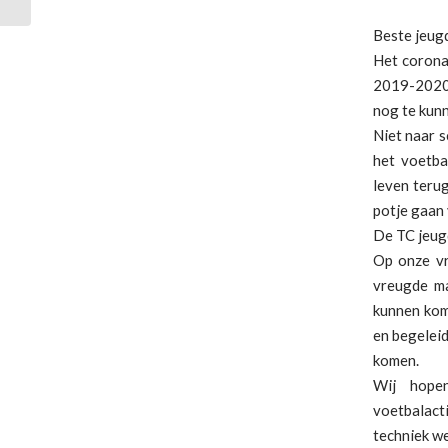
Beste jeugd
Het corona
2019-2020.
nog te kun
Niet naar s
het voetba
leven terug
potje gaan 
De TC jeug
Op onze vr
vreugde ma
kunnen kom
en begeleid
komen.
Wij hope
voetbalact
techniek w