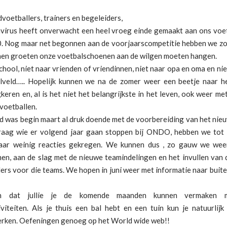
voetballers, trainers en begeleiders,
virus heeft onverwacht een heel vroeg einde gemaakt aan ons voe
 Nog maar net begonnen aan de voorjaarscompetitie hebben we zo
nen groeten onze voetbalschoenen aan de wilgen moeten hangen.
chool, niet naar vrienden of vriendinnen, niet naar opa en oma en ni
lveld….. Hopelijk kunnen we na de zomer weer een beetje naar he
keren en, al is het niet het belangrijkste in het leven, ook weer me
voetballen.
d was begin maart al druk doende met de voorbereiding van het nieu
aag wie er volgend jaar gaan stoppen bij ONDO, hebben we tot
ar weinig reacties gekregen. We kunnen dus , zo gauw we weer
en, aan de slag met de nieuwe teamindelingen en het invullen van d
ers voor die teams. We hopen in juni weer met informatie naar buit
n dat jullie je de komende maanden kunnen vermaken m
iviteiten. Als je thuis een bal hebt en een tuin kun je natuurlijk
erken. Oefeningen genoeg op het World wide web!!