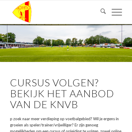
CURSUS VOLGEN?
BEKIJK HET AANBOD
VAN DE KNVB
p zoek naar meer verdieping op voetbalgebied? Wil je ergens in
groeien als speler/trainer/vrijwilliger? Er zijn genoeg
mogelijkheden om een cursus of opleiding te volgen, zowel online