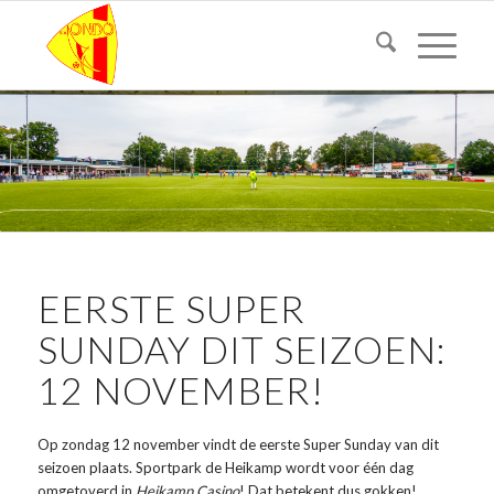
EERSTE SUPER
SUNDAY DIT SEIZOEN:
12 NOVEMBER!
Op zondag 12 november vindt de eerste Super Sunday van dit
seizoen plaats. Sportpark de Heikamp wordt voor één dag
omgetoverd in
Heikamp Casino
! Dat betekent dus gokken!