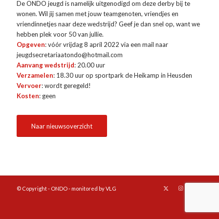
De ONDO jeugd is namelijk uitgenodigd om deze derby bij te
wonen. Wil jij samen met jouw teamgenoten, vriendjes en
vriendinnetjes naar deze wedstrijd? Geef je dan snel op, want we
hebben plek voor 50 van jullie.
Opgeven
: vóór vrijdag 8 april 2022 via een mail naar
jeugdsecretariaatondo@hotmail.com
Aanvang wedstrijd
: 20.00 uur
Verzamelen
: 18.30 uur op sportpark de Heikamp in Heusden
Vervoer
: wordt geregeld!
Kosten
: geen
Naar nieuwsoverzicht
© Copyright - ONDO - monitored by VLG