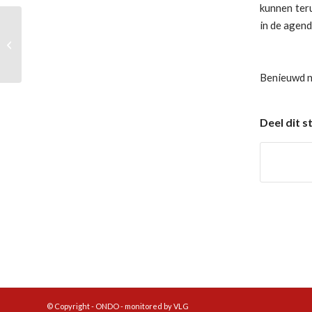
kunnen ter
in de agen
Winnaars Bavaria quiz
Benieuwd n
Deel dit s
© Copyright - ONDO - monitored by VLG