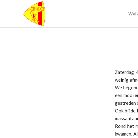
Wel
Zaterdag 4
weinig afm
We begonnen
een mooi en
gestreden 
Ook bij de 
massaal aa
Rond het m
kwamen. All