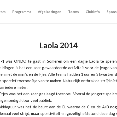
kom
Programma
Afgelastingen
Teams
Clubinfo
Spons
Laola 2014
-1 was ONDO te gast in Someren om een dagje Laola te spelen
eldingen is het een zeer gewaardeerde activiteit voor de jeugd v
 met de mini’s en de Fjes. Alle teams hadden 1 uur en 3 kwartier d
 sportief toernooitje van te maken. Natuurlijk ontbrak de strijd nie
om iedere meter.
Etjes was het een zeer geslaagd toernooi. Vooral de jongere spele
ngemoedigd door veel publiek.
iddaguur was het de beurt aan de D, waarna de C en de A/B nog 
emaal veel strijd, maar sportiviteit en gezelligheid stond deze da