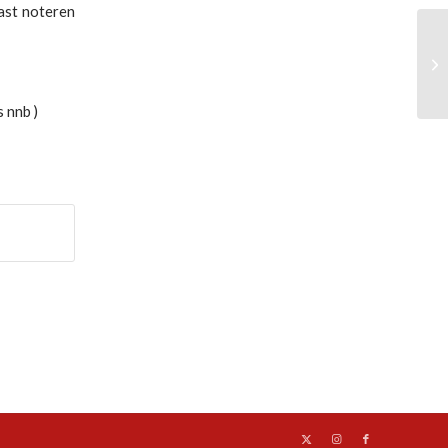
ast noteren
ON
2
s nnb )