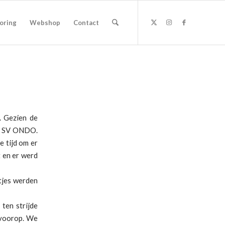
oring
Webshop
Contact
. Gezien de
an SV ONDO.
e tijd om er
t en er werd
rtjes werden
ten strijde
g voorop. We