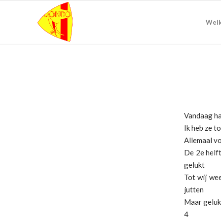
Wel
Vandaag had
Ik heb ze t
Allemaal vo
De 2e helft
gelukt
Tot wij wee
jutten
Maar gelukk
4