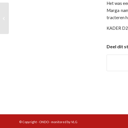
Het was een
Marga name
tracteren 
ONDO E1 – Helmondia E2
KADER D2
Deel dit s
© Copyright - ONDO - monitored by VLG