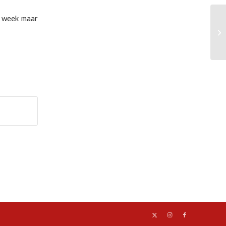
e week maar
HV