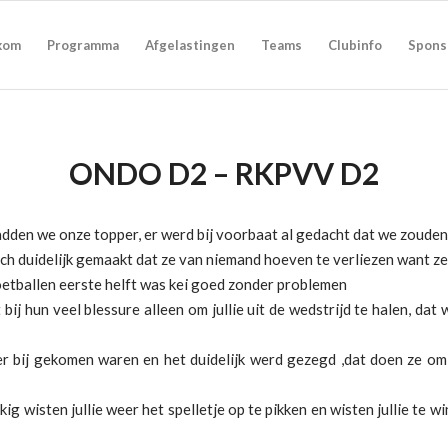
kom
Programma
Afgelastingen
Teams
Clubinfo
Spons
ONDO D2 – RKPVV D2
den we onze topper, er werd bij voorbaat al gedacht dat we zouden 
och duidelijk gemaakt dat ze van niemand hoeven te verliezen want z
etballen eerste helft was kei goed zonder problemen
 bij hun veel blessure alleen om jullie uit de wedstrijd te halen, dat
r bij gekomen waren en het duidelijk werd gezegd ,dat doen ze om 
ig wisten jullie weer het spelletje op te pikken en wisten jullie te w