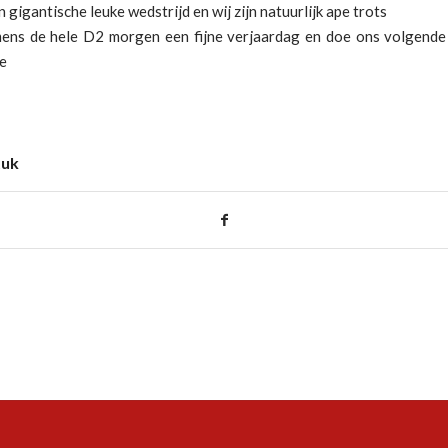
 gigantische leuke wedstrijd en wij zijn natuurlijk ape trots
ns de hele D2 morgen een fijne verjaardag en doe ons volgend
he
tuk