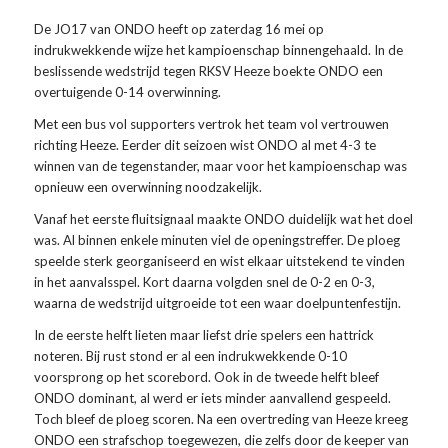
De JO17 van ONDO heeft op zaterdag 16 mei op
indrukwekkende wijze het kampioenschap binnengehaald. In de
beslissende wedstrijd tegen RKSV Heeze boekte ONDO een
overtuigende 0-14 overwinning.
Met een bus vol supporters vertrok het team vol vertrouwen
richting Heeze. Eerder dit seizoen wist ONDO al met 4-3 te
winnen van de tegenstander, maar voor het kampioenschap was
opnieuw een overwinning noodzakelijk.
Vanaf het eerste fluitsignaal maakte ONDO duidelijk wat het doel
was. Al binnen enkele minuten viel de openingstreffer. De ploeg
speelde sterk georganiseerd en wist elkaar uitstekend te vinden
in het aanvalsspel. Kort daarna volgden snel de 0-2 en 0-3,
waarna de wedstrijd uitgroeide tot een waar doelpuntenfestijn.
In de eerste helft lieten maar liefst drie spelers een hattrick
noteren. Bij rust stond er al een indrukwekkende 0-10
voorsprong op het scorebord. Ook in de tweede helft bleef
ONDO dominant, al werd er iets minder aanvallend gespeeld.
Toch bleef de ploeg scoren. Na een overtreding van Heeze kreeg
ONDO een strafschop toegewezen, die zelfs door de keeper van