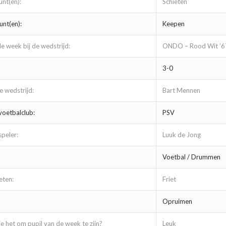
unt(en):
Schieten
nt(en):
Keepen
de week bij de wedstrijd:
ONDO – Rood Wit ’
3-0
 wedstrijd:
Bart Mennen
voetbalclub:
PSV
speler:
Luuk de Jong
Voetbal / Drummen
eten:
Friet
Opruimen
e het om pupil van de week te zijn?
Leuk