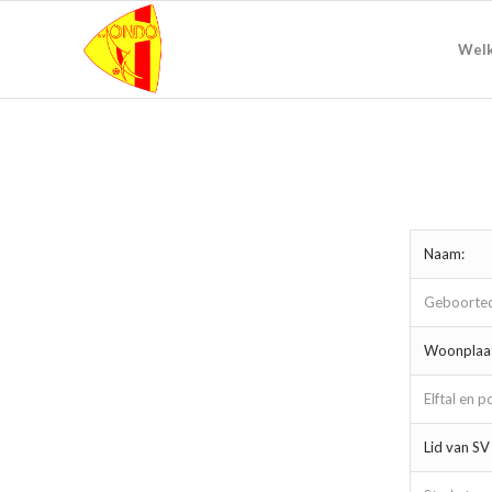
Wel
Naam:
Geboorte
Woonplaat
Elftal en po
Lid van S