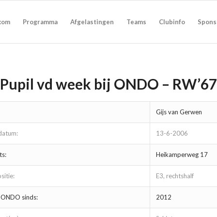
kom
Programma
Afgelastingen
Teams
Clubinfo
Spons
Pupil vd week bij ONDO – RW’67
Gijs van Gerwen
datum:
13-6-2006
s:
Heikamperweg 17
sitie:
E3, rechtshalf
V ONDO sinds:
2012