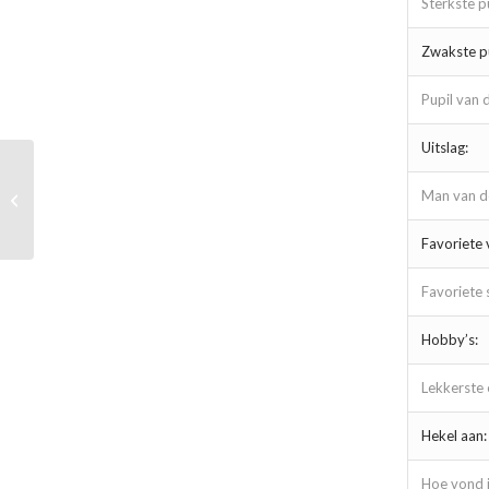
Sterkste p
Zwakste pu
Pupil van 
Uitslag:
Man van de
ONDO 1 – ROOD WIT 67 3-0 (0-0)
Favoriete 
Favoriete 
Hobby’s:
Lekkerste 
Hekel aan:
Hoe vond j