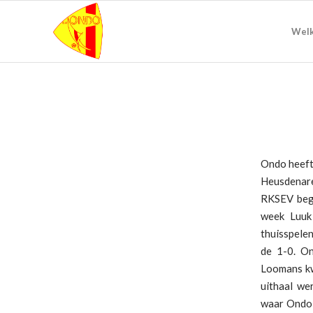
Wel
Ondo heeft
Heusdenare
RKSEV bego
week Luuk
thuisspele
de 1-0. On
Loomans kw
uithaal we
waar Ondo 