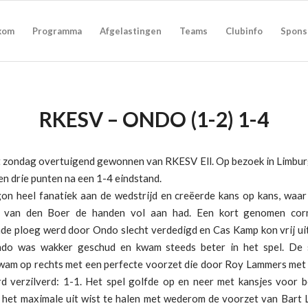
kom
Programma
Afgelastingen
Teams
Clubinfo
Spons
RKESV – ONDO (1-2) 1-4
 zondag overtuigend gewonnen van RKESV Ell. Op bezoek in Limbur
n drie punten na een 1-4 eindstand.
n heel fanatiek aan de wedstrijd en creëerde kans op kans, waar
 van den Boer de handen vol aan had. Een kort genomen cor
nde ploeg werd door Ondo slecht verdedigd en Cas Kamp kon vrij ui
do was wakker geschud en kwam steeds beter in het spel. De 
am op rechts met een perfecte voorzet die door Roy Lammers met 
rd verzilverd: 1-1. Het spel golfde op en neer met kansjes voor b
het maximale uit wist te halen met wederom de voorzet van Bart