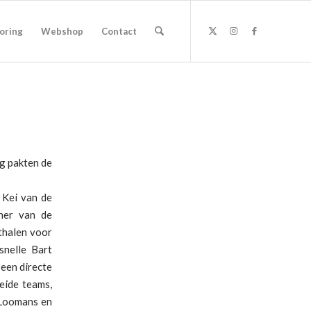
oring
Webshop
Contact
g pakten de
 Kei van de
ner van de
thalen voor
snelle Bart
een directe
eide teams,
 Loomans en