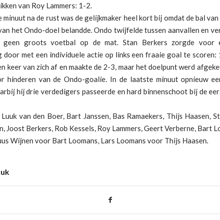
tikken van Roy Lammers: 1-2.
e minuut na de rust was de gelijkmaker heel kort bij omdat de bal van
 van het Ondo-doel belandde. Ondo twijfelde tussen aanvallen en ve
t geen groots voetbal op de mat. Stan Berkers zorgde voor e
door met een individuele actie op links een fraaie goal te scoren
n keer van zich af en maakte de 2-3, maar het doelpunt werd afgek
or hinderen van de Ondo-goalie. In de laatste minuut opnieuw ee
rbij hij drie verdedigers passeerde en hard binnenschoot bij de eer
: Luuk van den Boer, Bart Janssen, Bas Ramaekers, Thijs Haasen, St
en, Joost Berkers, Rob Kessels, Roy Lammers, Geert Verberne, Bart 
uus Wijnen voor Bart Loomans, Lars Loomans voor Thijs Haasen.
tuk