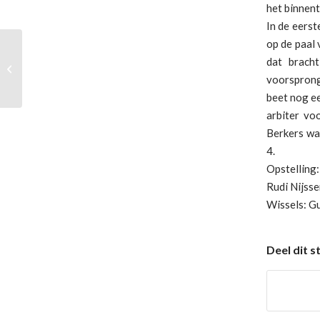
het binnen
In de eerst
op de paal
dat brach
ONDO – Brevendia (1-2) 2-2
voorsprong 
beet nog ee
arbiter vo
Berkers waa
4.
Opstelling
Rudi Nijss
Wissels: G
Deel dit s