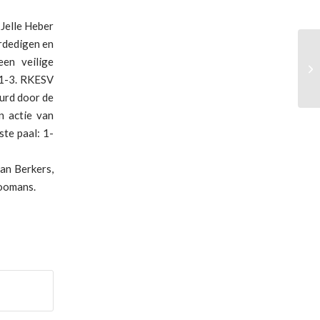
 Jelle Heber
rdedigen en
en veilige
We
: 1-3. RKESV
eurd door de
n actie van
ste paal: 1-
an Berkers,
Loomans.