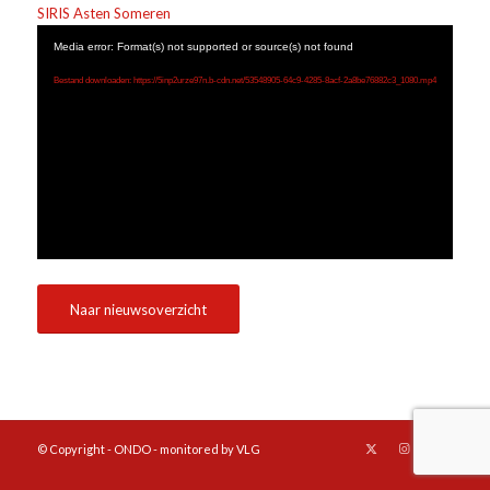
SIRIS Asten Someren
Media error: Format(s) not supported or source(s) not found
Bestand downloaden: https://5inp2urze97n.b-cdn.net/53548905-64c9-4285-8acf-2a8be76882c3_1080.mp4
Naar nieuwsoverzicht
© Copyright - ONDO - monitored by VLG