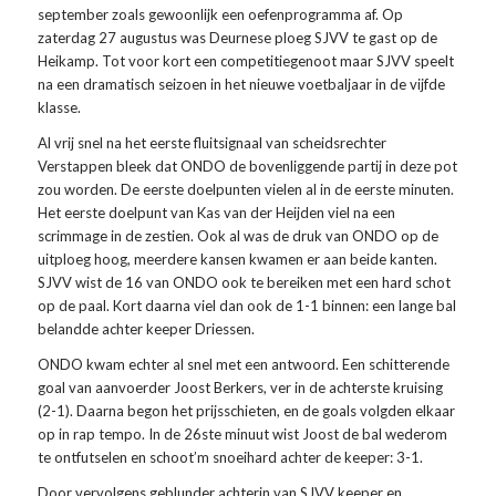
september zoals gewoonlijk een oefenprogramma af. Op
zaterdag 27 augustus was Deurnese ploeg SJVV te gast op de
Heikamp. Tot voor kort een competitiegenoot maar SJVV speelt
na een dramatisch seizoen in het nieuwe voetbaljaar in de vijfde
klasse.
Al vrij snel na het eerste fluitsignaal van scheidsrechter
Verstappen bleek dat ONDO de bovenliggende partij in deze pot
zou worden. De eerste doelpunten vielen al in de eerste minuten.
Het eerste doelpunt van Kas van der Heijden viel na een
scrimmage in de zestien. Ook al was de druk van ONDO op de
uitploeg hoog, meerdere kansen kwamen er aan beide kanten.
SJVV wist de 16 van ONDO ook te bereiken met een hard schot
op de paal. Kort daarna viel dan ook de 1-1 binnen: een lange bal
belandde achter keeper Driessen.
ONDO kwam echter al snel met een antwoord. Een schitterende
goal van aanvoerder Joost Berkers, ver in de achterste kruising
(2-1). Daarna begon het prijsschieten, en de goals volgden elkaar
op in rap tempo. In de 26ste minuut wist Joost de bal wederom
te ontfutselen en schoot’m snoeihard achter de keeper: 3-1.
Door vervolgens geblunder achterin van SJVV keeper en