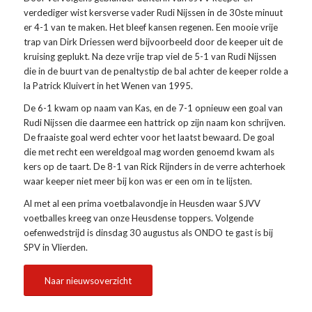
verdediger wist kersverse vader Rudi Nijssen in de 30ste minuut
er 4-1 van te maken. Het bleef kansen regenen. Een mooie vrije
trap van Dirk Driessen werd bijvoorbeeld door de keeper uit de
kruising geplukt. Na deze vrije trap viel de 5-1 van Rudi Nijssen
die in de buurt van de penaltystip de bal achter de keeper rolde a
la Patrick Kluivert in het Wenen van 1995.
De 6-1 kwam op naam van Kas, en de 7-1 opnieuw een goal van
Rudi Nijssen die daarmee een hattrick op zijn naam kon schrijven.
De fraaiste goal werd echter voor het laatst bewaard. De goal
die met recht een wereldgoal mag worden genoemd kwam als
kers op de taart. De 8-1 van Rick Rijnders in de verre achterhoek
waar keeper niet meer bij kon was er een om in te lijsten.
Al met al een prima voetbalavondje in Heusden waar SJVV
voetballes kreeg van onze Heusdense toppers. Volgende
oefenwedstrijd is dinsdag 30 augustus als ONDO te gast is bij
SPV in Vlierden.
Naar nieuwsoverzicht