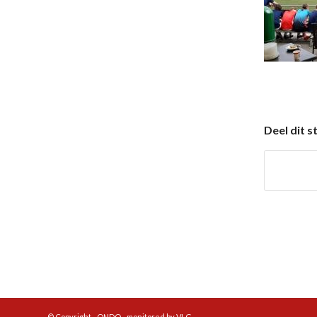
Deel dit s
© Copyright - ONDO - monitored by VLG