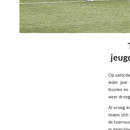
jeug
Op zaterda
ieder jaar
Koolen en 
weer droeg 
Al vroeg i
teams zich
de toernoo
er geen hi