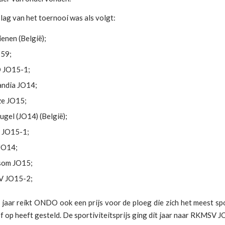
lag van het toernooi was als volgt:
enen (België);
’59;
JO15-1;
ndia JO14;
ze JO15;
ugel (JO14) (België);
 JO15-1;
O14;
som JO15;
 JO15-2;
 jaar reikt ONDO ook een prijs voor de ploeg die zich het meest sp
 op heeft gesteld. De sportiviteitsprijs ging dit jaar naar RKMSV J