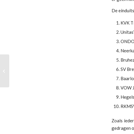
De einduits
KVK Ti
Unitas
ONDO 
Neerka
Bruhe
ONDO verslaat
Roosteren en gaat naar
SV Bre
halve finale
Baarlo
nacompetitie –
zondag...
VOW J
Hegel
RKMSV
Zoals ieder
gedragen of