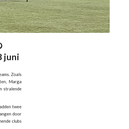
O
 juni
eams. Zoals
sten, Marga
n stralende
hadden twee
vangen door
mende clubs