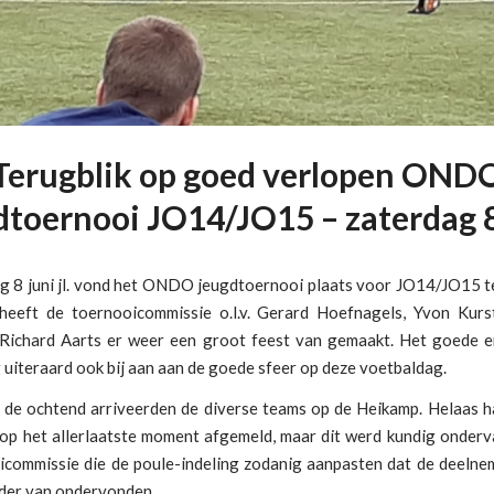
Terugblik op goed verlopen OND
dtoernooi JO14/JO15 – zaterdag 8
g 8 juni jl. vond het ONDO jeugdtoernooi plaats voor JO14/JO15 t
 heeft de toernooicommissie o.l.v. Gerard Hoefnagels, Yvon Kur
Richard Aarts er weer een groot feest van gemaakt. Het goede e
uiteraard ook bij aan aan de goede sfeer op deze voetbaldag.
n de ochtend arriveerden de diverse teams op de Heikamp. Helaas 
 op het allerlaatste moment afgemeld, maar dit werd kundig onder
icommissie die de poule-indeling zodanig aanpasten dat de deelne
nder van ondervonden.