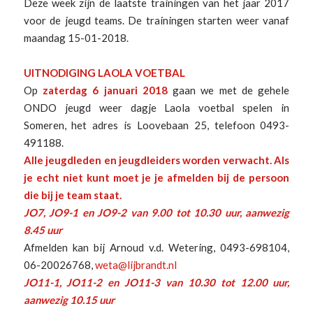
Deze week zijn de laatste trainingen van het jaar 2017
voor de jeugd teams. De trainingen starten weer vanaf
maandag 15-01-2018.
UITNODIGING LAOLA VOETBAL
Op
zaterdag 6 januari 2018
gaan we met de gehele
ONDO jeugd weer dagje Laola voetbal spelen in
Someren, het adres is Loovebaan 25, telefoon 0493-
491188.
Alle jeugdleden en jeugdleiders worden verwacht. Als
je echt niet kunt moet je je afmelden bij de persoon
die bij je team staat.
JO7, JO9-1 en JO9-2 van 9.00 tot 10.30 uur, aanwezig
8.45 uur
Afmelden kan bij Arnoud v.d. Wetering, 0493-698104,
06-20026768,
weta@lijbrandt.nl
JO11-1, JO11-2 en JO11-3 van 10.30 tot 12.00 uur,
aanwezig 10.15 uur