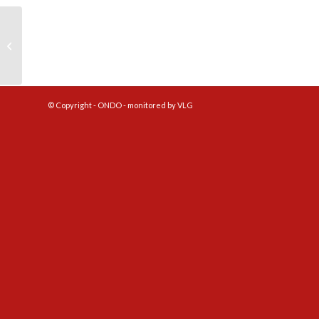
Uitnodiging Laola voetbal
© Copyright - ONDO - monitored by VLG