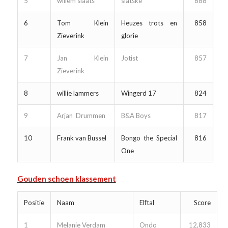
5
willem slaats
slatske
888
6
Tom Klein
Heuzes trots en
858
Zieverink
glorie
7
Jan Klein
Jotist
857
Zieverink
8
willie lammers
Wingerd 17
824
9
Arjan Drummen
B&A Boys
817
10
Frank van Bussel
Bongo the Special
816
One
Gouden schoen klassement
Positie
Naam
Elftal
Score
1
Melanie Verdam
Ondo
12,833