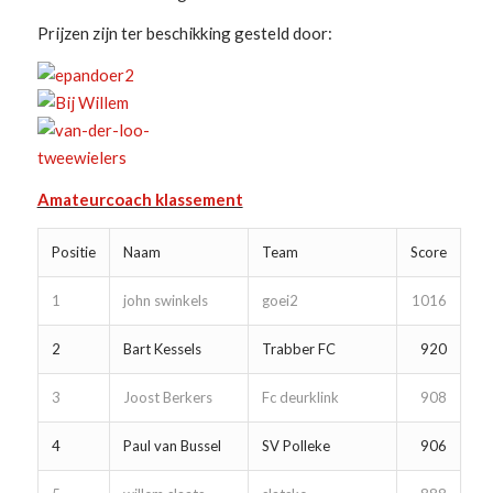
Prijzen zijn ter beschikking gesteld door:
Amateurcoach klassement
Positie
Naam
Team
Score
1
john swinkels
goei2
1016
2
Bart Kessels
Trabber FC
920
3
Joost Berkers
Fc deurklink
908
4
Paul van Bussel
SV Polleke
906