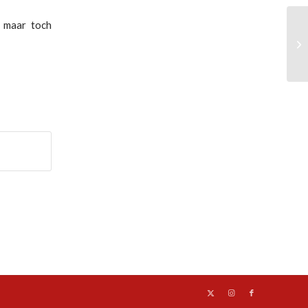
t maar toch
Pr