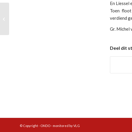
En Liessel 
Toen floot
verdiend 
RKSVV 1 – ONDO 1 (0-3)
Gr. Michel 
Deel dit s
© Copyright - ONDO - monitored by VLG