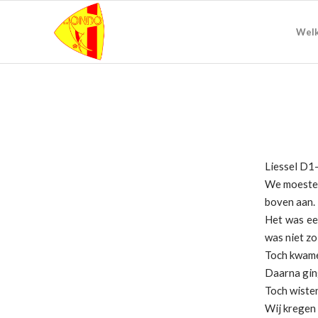
Wel
Liessel D
We moesten
boven aan.
Het was ee
was niet zo
Toch kwame
Daarna ging
Toch wisten
Wij kregen 