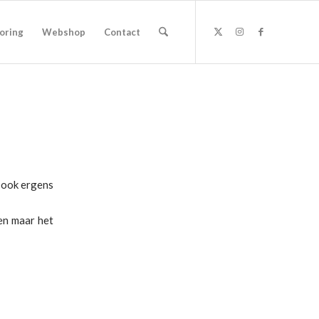
oring
Webshop
Contact
 ook ergens
en maar het