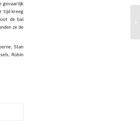
e gevaarlijk
 tijd kreeg
hoot de bal
Ne
konden ze de
berne, Stan
sels, Robin