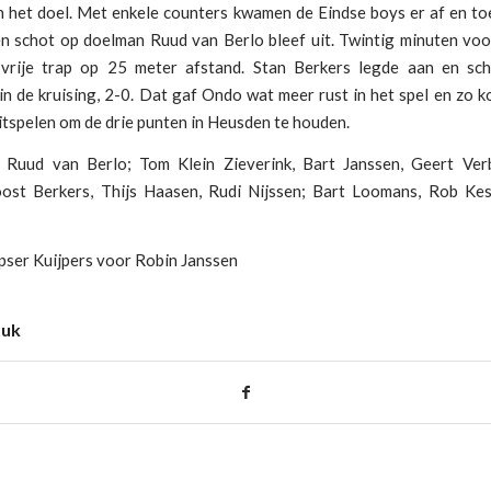
n het doel. Met enkele counters kwamen de Eindse boys er af en to
en schot op doelman Ruud van Berlo bleef uit. Twintig minuten voor
rije trap op 25 meter afstand. Stan Berkers legde aan en sc
in de kruising, 2-0. Dat gaf Ondo wat meer rust in het spel en zo 
itspelen om de drie punten in Heusden te houden.
: Ruud van Berlo; Tom Klein Zieverink, Bart Janssen, Geert Ver
oost Berkers, Thijs Haasen, Rudi Nijssen; Bart Loomans, Rob Kes
pser Kuijpers voor Robin Janssen
tuk