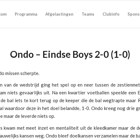
kom
Programma
Afgelastingen
Teams
Clubinfo
Spons
Ondo – Eindse Boys 2-0 (1-0)
do missen scherpte.
in van de wedstrijd ging het spel op en neer tussen de zestienme
am niets gevaarlijks uit. Na een kwartier voetballen speelde een 
 de bal iets te kort terug op de keeper die de bal wegtrapte maar 
bal waardoor deze in het doel belandde, 1-0. Ondo kreeg nog drie g
e maar de leverde niets op.
s kwam met meet inzet en mentaliteit uit de kleedkamer maar de d
auwelijks kansen weg. Ondo bleef doelkansen verzamelen maar de b