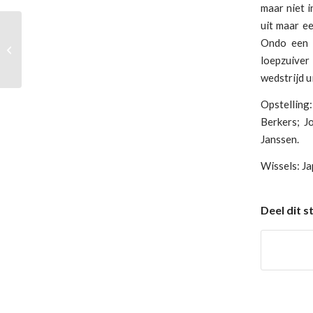
maar niet i
uit maar e
Ondo een v
Racing Boys – Ondo 0-4 (0-2)
loepzuiver 
wedstrijd u
Opstelling
Berkers; J
Janssen.
Wissels: Ja
Deel dit s