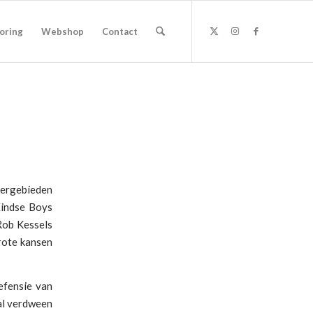
oring
Webshop
Contact
tergebieden
Eindse Boys
Rob Kessels
rote kansen
efensie van
al verdween