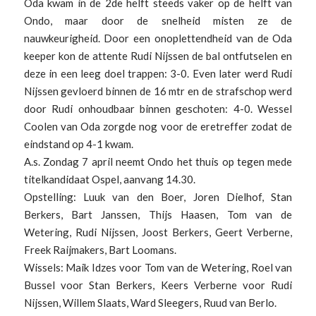
Oda kwam in de 2de helft steeds vaker op de helft van
Ondo, maar door de snelheid misten ze de
nauwkeurigheid. Door een onoplettendheid van de Oda
keeper kon de attente Rudi Nijssen de bal ontfutselen en
deze in een leeg doel trappen: 3-0. Even later werd Rudi
Nijssen gevloerd binnen de 16 mtr en de strafschop werd
door Rudi onhoudbaar binnen geschoten: 4-0. Wessel
Coolen van Oda zorgde nog voor de eretreffer zodat de
eindstand op 4-1 kwam.
A.s. Zondag 7 april neemt Ondo het thuis op tegen mede
titelkandidaat Ospel, aanvang 14.30.
Opstelling: Luuk van den Boer, Joren Dielhof, Stan
Berkers, Bart Janssen, Thijs Haasen, Tom van de
Wetering, Rudi Nijssen, Joost Berkers, Geert Verberne,
Freek Raijmakers, Bart Loomans.
Wissels: Maik Idzes voor Tom van de Wetering, Roel van
Bussel voor Stan Berkers, Keers Verberne voor Rudi
Nijssen, Willem Slaats, Ward Sleegers, Ruud van Berlo.